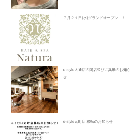
７月２１日(水)グランドオープン！！
e-style大通店の閉店並びに異動のお知ら
せ
e-style元町店 移転のお知らせ