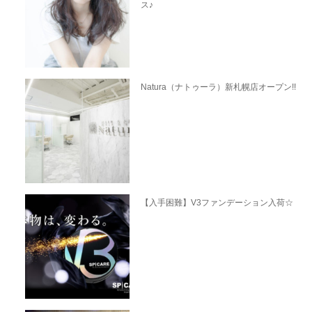
ス♪
Natura（ナトゥーラ）新札幌店オープン!!
【入手困難】V3ファンデーション入荷☆