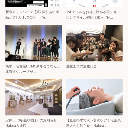
新春キャンペーン【第2弾】あの商
JALマイルをお得に貯める◎ショッ
品が嬉しい15%OFF！（e…
ピングマイル特約店加入（N…
快挙！名古屋COMS新年会でなんと
夏生まれの誕生日会
北海道グループが…
定休日（毎週火曜日）のお知らせ
【魔法の水で洗う贅沢ケア】活泡泉
Natura大通店
導入のお知らせ～Natura…