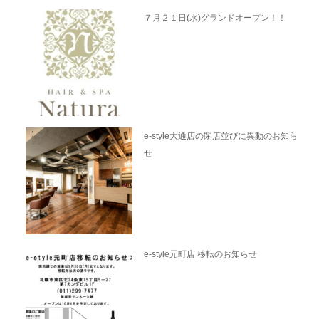
７月２１日(水)グランドオープン！！
e-style大通店の閉店並びに異動のお知ら
せ
e-style元町店 移転のお知らせ