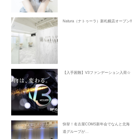
Natura（ナトゥーラ）新札幌店オープン!!
【入手困難】V3ファンデーション入荷☆
快挙！名古屋COMS新年会でなんと北海
道グループが…