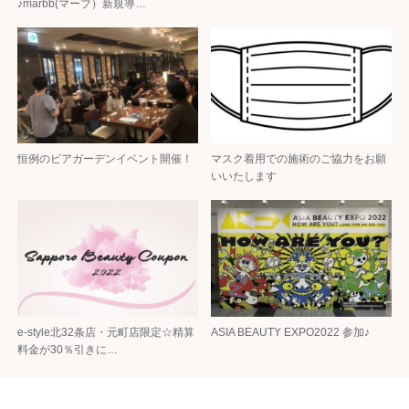
♪marbb(マーブ）新規導…
恒例のビアガーデンイベント開催！
マスク着用での施術のご協力をお願
いいたします
e-style北32条店・元町店限定☆精算
ASIA BEAUTY EXPO2022 参加♪
料金が30％引きに…