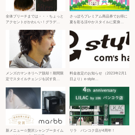
全体ブリーチまでは・・・ちょっと
さっぽろプレミアム商品券でお得に
アクセントがかわいい！グラデ…
夏を彩る涼やかスタイルに変身…
メンズのマンネリヘア脱却！期間限
料金改定のお知らせ （2023年2月1
定でスタイルチェンジを試す良…
日より）e-style…
新メニュー☆贅沢シャンプータイム
リラ バンコク店が4周年！