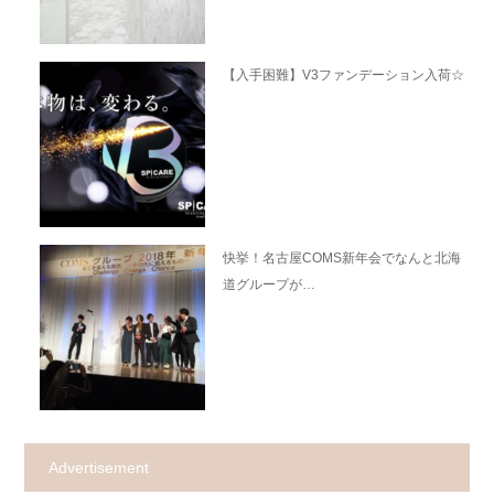
【入手困難】V3ファンデーション入荷☆
快挙！名古屋COMS新年会でなんと北海
道グループが…
Advertisement