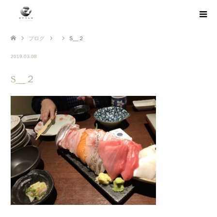
ブログ
S__２
2019.03.08
S__２