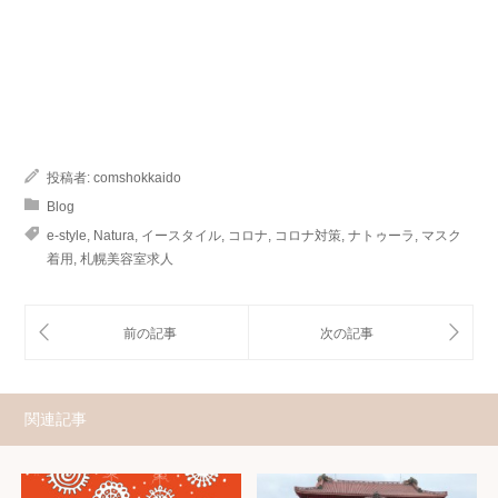
投稿者:
comshokkaido
Blog
e-style
,
Natura
,
イースタイル
,
コロナ
,
コロナ対策
,
ナトゥーラ
,
マスク
着用
,
札幌美容室求人
関連記事