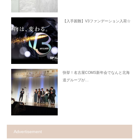
【入手困難】V3ファンデーション入荷☆
快挙！名古屋COMS新年会でなんと北海
道グループが…
Advertisement