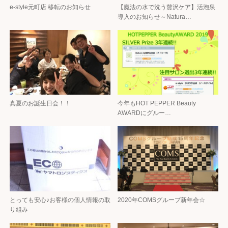
e-style元町店 移転のお知らせ
【魔法の水で洗う贅沢ケア】活泡泉
導入のお知らせ～Natura…
真夏のお誕生日会！！
今年もHOT PEPPER Beauty
AWARDにグルー…
とっても安心♪お客様の個人情報の取
2020年COMSグループ新年会☆
り組み