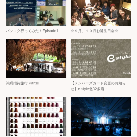
バンコク行ってみた！Episode1
☆９月、１０月お誕生日会☆
沖縄招待旅行 PartⅢ
【メンバーズカード変更のお知ら
せ】e-style北32条店・…