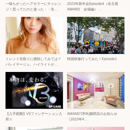
一味ちがったヘアカラーにチャレン
2023年新年会Episode4（名古屋
ジ！思ってたのと違った・・失…
AWARD 会場編）…
トレンド先取りに挑戦してみては？
韓国研修行ってみた！Episode1
バレイヤージュ、ハイライトが…
【入手困難】V3ファンデーション入
AMAND’OR札幌閉店のお知らせ
荷☆
（2023年4…