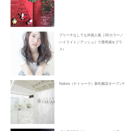
ブリーチなしでも外国人風［3Dカラー／
ハイライト／アッシュ］で透明感をプラ
ス♪
Natura（ナトゥーラ）新札幌店オープン!!