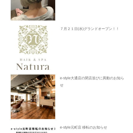
７月２１日(水)グランドオープン！！
e-style大通店の閉店並びに異動のお知ら
せ
e-style元町店 移転のお知らせ