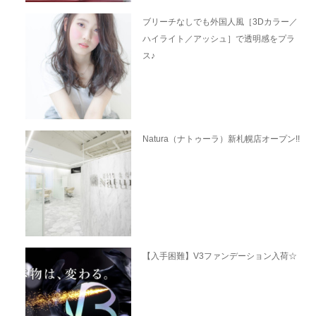
ブリーチなしでも外国人風［3Dカラー／
ハイライト／アッシュ］で透明感をプラ
ス♪
Natura（ナトゥーラ）新札幌店オープン!!
【入手困難】V3ファンデーション入荷☆