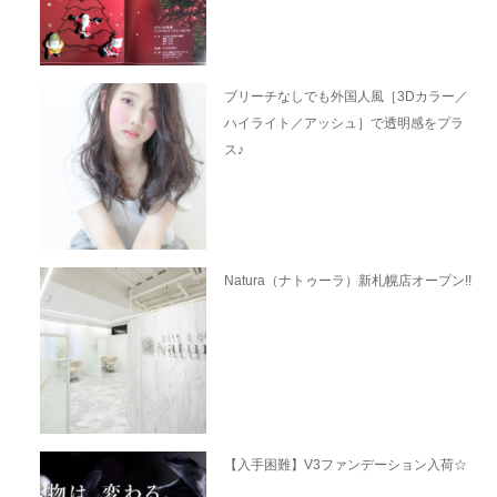
ブリーチなしでも外国人風［3Dカラー／
ハイライト／アッシュ］で透明感をプラ
ス♪
Natura（ナトゥーラ）新札幌店オープン!!
【入手困難】V3ファンデーション入荷☆