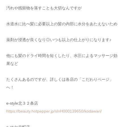
汚れや残留物を落すことも大切なんですが
水道水に比べ髪に必要以上の髪の内部に水分をあたえないため
薬剤が浸透が良くなり◎いつも以上の仕上がりになります♪
他にも髪のドライ時間を短くしたり、水圧によるマッサージ効
果など
たくさんあるのですが、詳しくは各店の「こだわりページ」
へ！
e-style北３２条店
https://beauty.hotpepper.jp/slnH000139650/kodawari/
e-style元町店