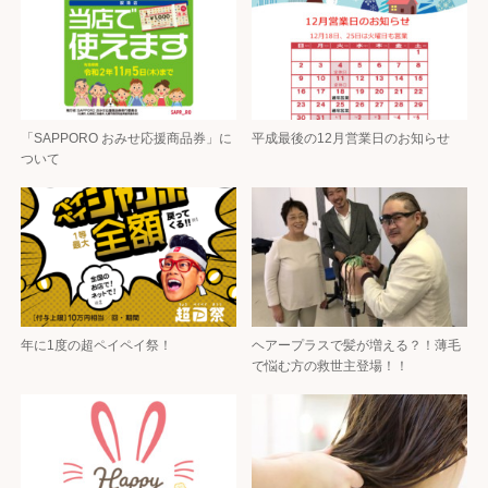
「SAPPORO おみせ応援商品券」に
平成最後の12月営業日のお知らせ
ついて
年に1度の超ペイペイ祭！
ヘアープラスで髪が増える？！薄毛
で悩む方の救世主登場！！