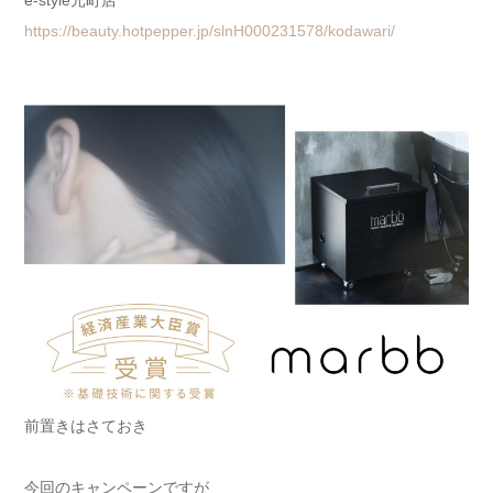
https://beauty.hotpepper.jp/slnH000231578/kodawari/
前置きはさておき
今回のキャンペーンですが